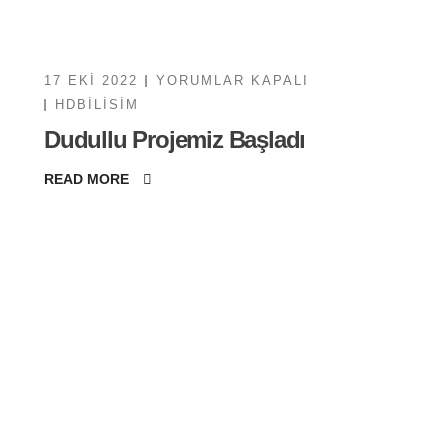
DUDULLU
17 EKI 2022
YORUMLAR KAPALI
PROJEMIZ
BAŞLADI
HDBILISIM
IÇIN
Dudullu Projemiz Başladı
READ MORE