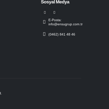
Sosyal Medya
E-Posta:
info@ensugrup.com.tr
(0462) 841 48 46
d.